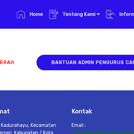
Home
Tentang Kami
Infor
AERAH
BANTUAN ADMIN PENGURUS C
mat
Kontak
 Kadurahayu, Kecamatan
Email :
arsari, Kabupaten / Kota
admin@pafidesakadurahayu