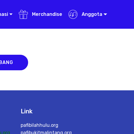
masi
Merchandise
Anggota
ABANG
Link
pafibilahhulu.org
.org
pafibukitmalintang.org