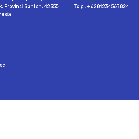
k, Provinsi Banten, 42355
Telp : +6281234567824
nesia
ved