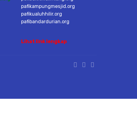
pafikampungmesjid.org
pafikualuhhilir.org
pafibandardurian.org
Lihat link lengkap