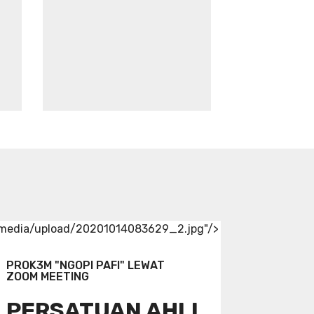
/media/upload/20201014083629_2.jpg"/>
PROK3M "NGOPI PAFI" LEWAT
ZOOM MEETING
PERSATUAN AHLI