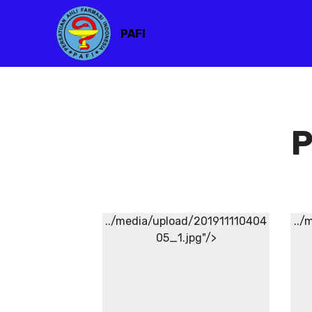
PAFI
P
../media/upload/201911110404
../
05_1.jpg"/>
Atribut PAFI
Atribut
PAFI