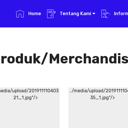
Home
Tentang Kami
Infor
roduk/Merchandi
media/upload/201911110403
../media/upload/20191111
21_1.jpg"/>
35_1.jpg"/>
Aneka Topi PAFI
Aneka Sirup
Herbal
Aneka Topi
Tradisional
PAFI