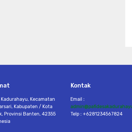
mat
Kontak
 Kadurahayu, Kecamatan
Email :
arsari, Kabupaten / Kota
admin@pafidesakadurahayu
k, Provinsi Banten, 42355
Telp : +6281234567824
nesia