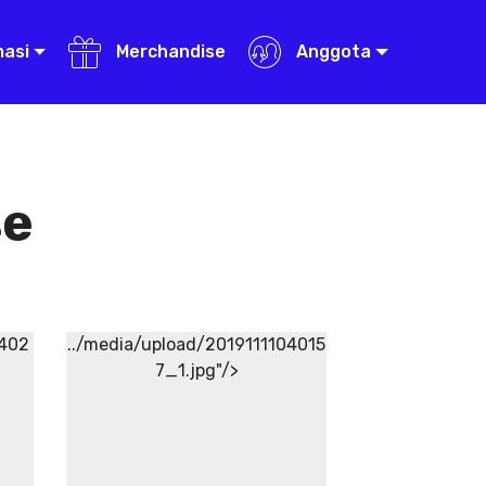
masi
Merchandise
Anggota
se
0402
../media/upload/2019111104015
7_1.jpg"/>
Aneka Sambal
Aneka
Sambal