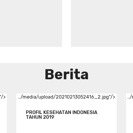
Aneka
Sirup
Herbal
Tradisional
Berita
"/>
../media/upload/20210213052416_2.jpg"/>
..
PROFIL KESEHATAN INDONESIA
TAHUN 2019