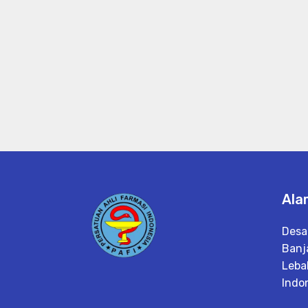
Ala
Desa
Banj
Leba
Indo